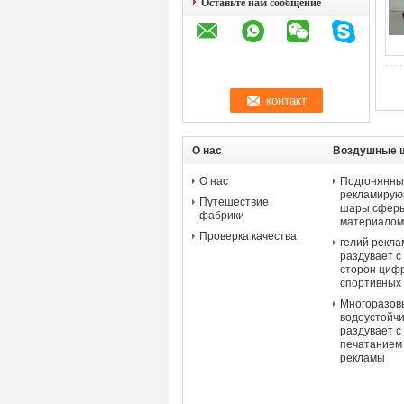
Оставьте нам сообщение
О нас
Воздушные 
рекламы
О нас
Подгонянны
рекламирую
Путешествие
шары сферы
фабрики
материалом
Проверка качества
гелий рекл
раздувает с
сторон циф
спортивных
Многоразов
водоустойчи
раздувает 
печатанием
рекламы