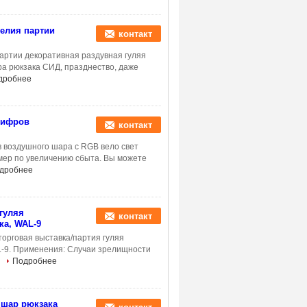
елия партии
контакт
артии декоративная раздувная гуляя
ра рюкзака СИД, празднество, даже
дробнее
цифров
контакт
 воздушного шара с RGB вело свет
мер по увеличению сбыта. Вы можете
дробнее
гуляя
контакт
а, WAL-9
орговая выставка/партия гуляя
-9. Применения: Случаи зрелищности
.
Подробнее
 шар рюкзака