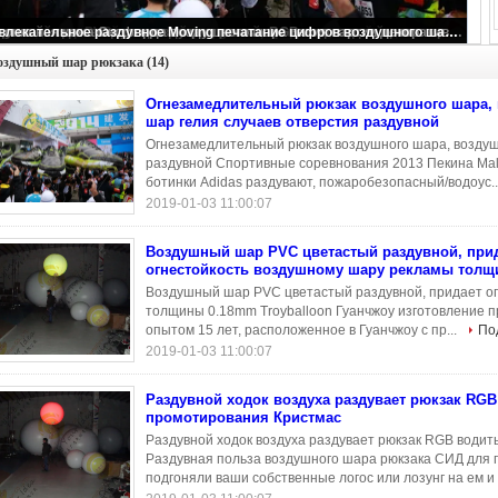
Огнезамедлительный рюкзак воздушного шара, воздушный шар гелия случаев отверстия раздувной
оздушный шар рюкзака
(14)
Огнезамедлительный рюкзак воздушного шара,
шар гелия случаев отверстия раздувной
Огнезамедлительный рюкзак воздушного шара, воздуш
раздувной Спортивные соревнования 2013 Пекина Mal
ботинки Adidas раздувают, пожаробезопасный/водоус..
2019-01-03 11:00:07
Воздушный шар PVC цветастый раздувной, при
огнестойкость воздушному шару рекламы тол
Воздушный шар PVC цветастый раздувной, придает о
толщины 0.18mm Troyballoon Гуанчжоу изготовление п
опытом 15 лет, расположенное в Гуанчжоу с пр...
По
2019-01-03 11:00:07
Раздувной ходок воздуха раздувает рюкзак RGB
промотирования Кристмас
Раздувной ходок воздуха раздувает рюкзак RGB водит
Раздувная польза воздушного шара рюкзака СИД для 
подгоняли ваши собственные логос или лозунг на ем и 