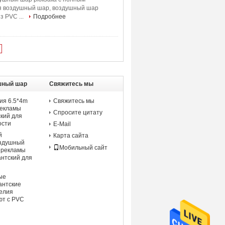
яя воздушный шар, воздушный шар
з PVC ...
Подробнее
шный шар
Свяжитесь мы
ия 6.5*4m
Свяжитесь мы
рекламы
Спросите цитату
ский для
ости
E-Mail
й
Карта сайта
оздушный
Мобильный сайт
 рекламы
антский для
ые
антские
гелия
ют с PVC