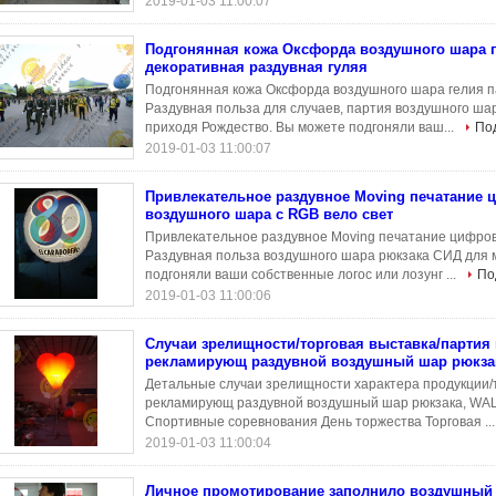
2019-01-03 11:00:07
Подгонянная кожа Оксфорда воздушного шара г
декоративная раздувная гуляя
Подгонянная кожа Оксфорда воздушного шара гелия п
Раздувная польза для случаев, партия воздушного ша
приходя Рождество. Вы можете подгоняли ваш...
По
2019-01-03 11:00:07
Привлекательное раздувное Moving печатание 
воздушного шара с RGB вело свет
Привлекательное раздувное Moving печатание цифров
Раздувная польза воздушного шара рюкзака СИД для 
подгоняли ваши собственные логос или лозунг ...
По
2019-01-03 11:00:06
Случаи зрелищности/торговая выставка/партия 
рекламирующ раздувной воздушный шар рюкзак
Детальные случаи зрелищности характера продукции/т
рекламирующ раздувной воздушный шар рюкзака, WAL
Спортивные соревнования День торжества Торговая ..
2019-01-03 11:00:04
Личное промотирование заполнило воздушный