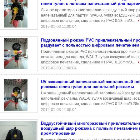
гелия гуляя с логосом напечатанный для парти
Личное промотирование заполнило воздушный шар рюк
напечатанный для партии, WAL-8. гуляя воздушный ш
цифровое печатание, сделанное из PVC 0.18mm/0...
2019-01-03 11:00:04
Подгонянный рюкзак PVC привлекательный пр
раздувает с польностью цифровым печатанием
Подгонянный рюкзак PVC привлекательный прочный р
печатанием для парада, WAL-7. гуляя воздушный шар
цифровое печатание, сделанное из PVC 0.18mm/0...
2019-01-03 11:00:04
UV защищенный напечатанный заполненный в
рюкзака гелия гуляя для напольной рекламы
UV защищенный напечатанный заполненный воздушны
напольной рекламы, WAL-6. гуляя воздушный шар, во
цифровое печатание, сделанное из PVC 0.18mm/0.28m
2019-01-03 11:00:04
Водоустойчивый многоразовый привлекательн
воздушный шар рюкзака с полным печатанием
промотирования
Водоустойчивый многоразовый привлекательный возд