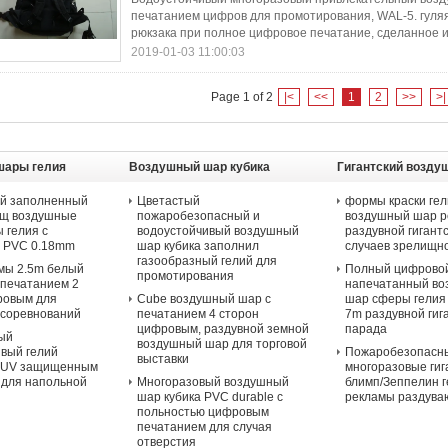
печатанием цифров для промотирования, WAL-5. гул
рюкзака при полное цифровое печатание, сделанное и
2019-01-03 11:00:03
Page 1 of 2
|<
<<
1
2
>>
>|
шары гелия
Воздушный шар кубика
Гигантский возду
рекламы
й заполненный
Цветастый
формы краски гел
щ воздушные
пожаробезопасный и
воздушный шар 
 гелия с
водоустойчивый воздушный
раздувной гигант
 PVC 0.18mm
шар кубика заполнил
случаев зрелищн
газообразный гелий для
амы 2.5m белый
Полный цифрово
промотирования
 печатанием 2
напечатанный в
ровым для
Cube воздушный шар с
шар сферы гелия
 соревнований
печатанием 4 сторон
7m раздувной гиг
цифровым, раздувной земной
парада
ый
воздушный шар для торговой
вый гелий
Пожаробезопасн
выставки
с UV защищенным
многоразовые гиг
 для напольной
Многоразовый воздушный
блимп/Зеппелин 
шар кубика PVC durable с
рекламы раздува
польностью цифровым
печатанием для случая
отверстия