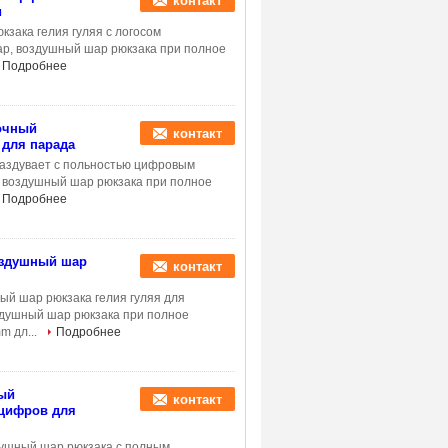
контакт
и
зака гелия гуляя с логосом
ар, воздушный шар рюкзака при полное
Подробнее
очный
контакт
 для парада
аздувает с польностью цифровым
, воздушный шар рюкзака при полное
Подробнее
оздушный шар
контакт
й шар рюкзака гелия гуляя для
здушный шар рюкзака при полное
m дл...
Подробнее
ый
контакт
 цифров для
ушный шар рюкзака с полным