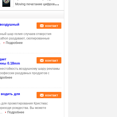
раздувная гуляя
Moving печатание цифров
воздушного шара с RGB вело
свет
 воздушный
контакт
ный шар гелия случаев отверстия
athon раздувают, скопированные
.
Подробнее
дает
контакт
щины 0.18mm
гнестойкость воздушному шару рекламы
рофессии раздувных продуктов с
дробнее
 водить для
контакт
ь для промотирования Кристмас
приходя рождества. Вы можете
...
Подробнее