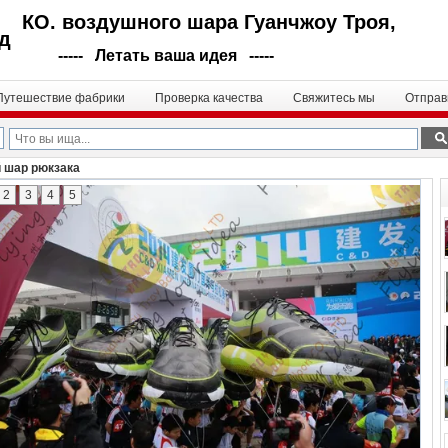
КО. воздушного шара Гуанчжоу Троя,
д
----- Летать ваша идея -----
Путешествие фабрики
Проверка качества
Свяжитесь мы
Отправ
 шар рюкзака
2
3
4
5