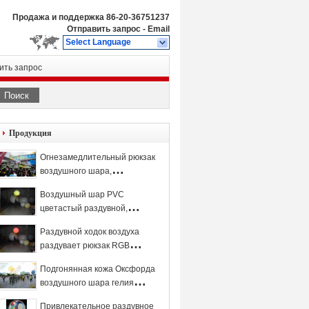
Продажа и поддержка
86-20-36751237
Отправить запрос
-
Email
Select Language
ить запрос
Поиск
Продукция
Огнезамедлительный рюкзак
воздушного шара,
воздушный шар гелия
Воздушный шар PVC
случаев отверстия раздувной
цветастый раздувной,
придает огнестойкость
Раздувной ходок воздуха
воздушному шару рекламы
раздувает рюкзак RGB
толщины 0.18mm
водить для промотирования
Подгонянная кожа Оксфорда
Кристмас
воздушного шара гелия
партии декоративная
Привлекательное раздувное