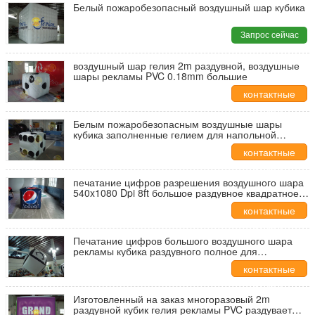
Белый пожаробезопасный воздушный шар кубика
Запрос сейчас
воздушный шар гелия 2m раздувной, воздушные
шары рекламы PVC 0.18mm большие
контактные
данные
Белым пожаробезопасным воздушные шары
кубика заполненные гелием для напольной
рекламы
контактные
данные
печатание цифров разрешения воздушного шара
540x1080 Dpi 8ft большое раздувное квадратное
высокое
контактные
данные
Печатание цифров большого воздушного шара
рекламы кубика раздувного полное для
украшения партии
контактные
данные
Изготовленный на заказ многоразовый 2m
раздувной кубик гелия рекламы PVC раздувает