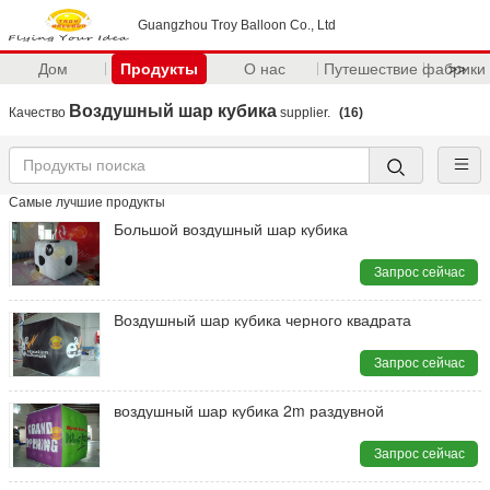
Guangzhou Troy Balloon Co., Ltd
Дом
Продукты
О нас
Путешествие фабрики
>>
Воздушный шар кубика
Качество
supplier.
(16)
Самые лучшие продукты
Большой воздушный шар кубика
Запрос сейчас
Воздушный шар кубика черного квадрата
Запрос сейчас
воздушный шар кубика 2m раздувной
Запрос сейчас