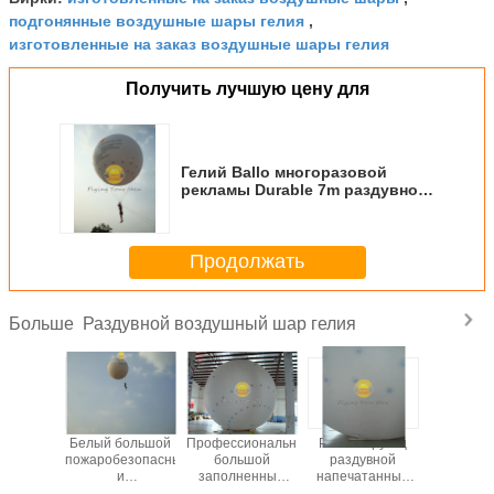
подгонянные воздушные шары гелия
,
изготовленные на заказ воздушные шары гелия
Получить лучшую цену для
Гелий Ballo многоразовой
рекламы Durable 7m раздувной
раздувной для напольной
рекламы
Продолжать
Раздувной воздушный шар гелия
Больше
 Ballo
Белый большой
Профессиональный
Рекламирующ
Воздушн
азовой
пожаробезопасный
большой
раздувной
гелия
 Durable
и
заполненный
напечатанный
таможни 
дувной
водоустойчивый
раздувной
шарик гелия с
раздувно