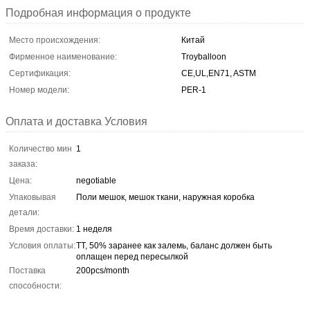
Подробная информация о продукте
Место происхождения:
Китай
Фирменное наименование:
Troyballoon
Сертификация:
CE,UL,EN71, ASTM
Номер модели:
PER-1
Оплата и доставка Условия
Количество мин
1
заказа:
Цена:
negotiable
Упаковывая
Поли мешок, мешок ткани, наружная коробка
детали:
Время доставки:
1 неделя
Условия оплаты:
TT, 50% заранее как залемь, баланс должен быть
оплащен перед пересылкой
Поставка
200pcs/month
способности: