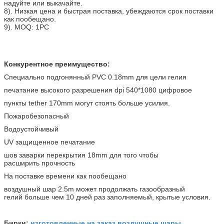
надуйте или выкачайте.
8). Низкая цена и быстрая поставка, убеждаются срок поставки
как пообещано.
9). MOQ: 1PC
Конкурентное преимущество:
Специально подгонянный PVC 0.18mm для цели гелия
печатание высокого разрешения dpi 540*1080 цифровое
пункты tether 170mm могут стоять больше усилия.
Пожаробезопасный
Водоустойчивый
UV защищенное печатание
шов заварки перекрытия 18mm для того чтобы
расширить прочность
На поставке времени как пообещано
воздушный шар 2.5m может продолжать газообразный
гелий больше чем 10 дней раз заполняемый, крытые условия.
изготовленные на заказ воздушные шары
Бирки:
,