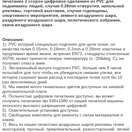
печатание 2 сторон цифровое сделанное из PVC для
поднимаясь людей, случая 0.28mm отверстия, напольной
рекламы, торговой выставки, случая годовщины,
спортивного мероприятия, земного воздушного шара,
раздувного воздушного шара, политического избрания,
скача воздушного шара
Описание:
1). PVC который специально подгонян для цели гелия, он
качества гелия 0.15mm, 0.18mm, 0.2mm и 0.28mm эластичне и
продлевает время жизни, встречая EN71, стандарты отнесенные
ASTM, может принести низкую температуру (о -20&deg; C), не
получает отказ в зиме.
2). Экстренныйый выпуск подгонял PVC, больше чем 8 часов
испытайте для того чтобы не убеждаться никакая утечка, все
которое сохранит ваши расход и последнее гелия хотя бы 10
раз заполняемых дней.
3). Мы имеем много гениальных цветов доступных на никакой
дополнительной плате.
4). Польностью цифровое печатание доступно, вы может
получить печатание dpi 540x1080 от нашей печатной машины
японского высокого разрешения цифровой.
5). Осветительные установки доступны
6). Свободные комплекты для ремонта с латая материалом и
клеем.
7). Весь из наших гигантских воздушных шаров рекламы гелия
многоразов, прочный, привлекательный, разносторонний, легкий