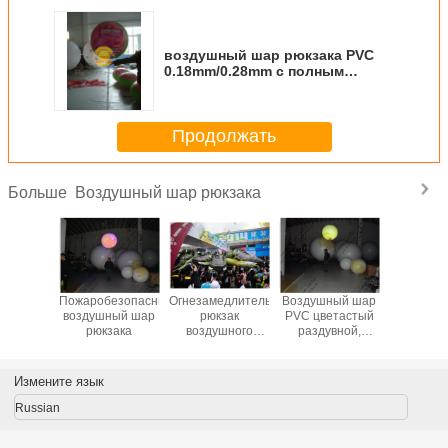
воздушный шар рюкзака PVC
0.18mm/0.28mm с полным
печатанием цифров для
напольной рекламы
Продолжать
Воздушный шар рюкзака
Больше
езопасный
Пожаробезопасный
Огнезамедлительный
Воздушный шар
Воздушн
ный шар
воздушный шар
рюкзак
PVC цветастый
рюкзака 
зака
рюкзака
воздушного
раздувной,
декорат
шара,
придает
воздушный шар
огнестойкость
гелия случаев
воздушному
Измените язык
отверстия
шару рекламы
раздувной
толщины 0.18mm
Russian