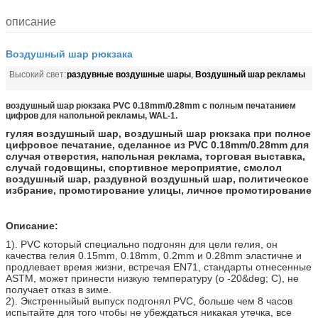
описание
Воздушный шар рюкзака
раздувные воздушные шары
Воздушный шар рекламы
Высокий свет:
,
воздушный шар рюкзака PVC 0.18mm/0.28mm с полным печатанием
цифров для напольной рекламы, WAL-1.
гуляя воздушный шар, воздушный шар рюкзака при полное
цифровое печатание, сделанное из PVC 0.18mm/0.28mm для
случая отверстия, напольная реклама, торговая выставка,
случай годовщины, спортивное мероприятие, смолол
воздушный шар, раздувной воздушный шар, политическое
избрание, промотирование улицы, личное промотирование
Описание:
1). PVC который специально подгонян для цели гелия, он
качества гелия 0.15mm, 0.18mm, 0.2mm и 0.28mm эластичне и
продлевает время жизни, встречая EN71, стандарты отнесенные
ASTM, может принести низкую температуру (о -20&deg; C), не
получает отказ в зиме.
2). Экстренныйый выпуск подгонял PVC, больше чем 8 часов
испытайте для того чтобы не убеждаться никакая утечка, все