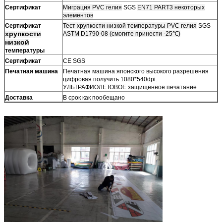
Сертификат
Миграция PVC гелия
SGS
EN71 PART3 некоторых
элементов
Сертификат
Тест хрупкости низкой температуры PVC гелия
SGS
хрупкости
ASTM D1790-08 (смогите принести -25℃)
низкой
температуры
Сертификат
CE SGS
Печатная машина
Печатная машина японского высокого разрешения
цифровая получить 1080*540dpi.
УЛЬТРАФИОЛЕТОВОЕ защищенное печатание
Доставка
В срок как пообещано