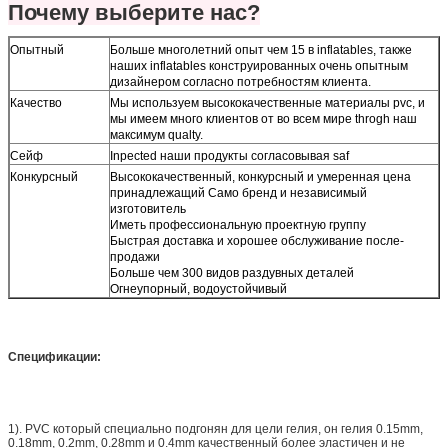
Почему выберите нас?
Опытный
Больше многолетний опыт чем 15 в inflatables, также
наших inflatables конструированных очень опытным
дизайнером согласно потребностям клиента.
Качество
Мы используем высококачественные материалы pvc, и
мы имеем много клиентов от во всем мире throgh наш
максимум qualty.
Сейф
Inpected наши продукты согласовывая saf
Конкурсный
Высококачественный, конкурсный и умеренная цена
принадлежащий Само бренд и независимый
изготовитель
Иметь профессиональную проектную группу
Быстрая доставка и хорошее обслуживание после-
продажи
Больше чем 300 видов раздувных деталей
Огнеупорный, водоустойчивый
Спецификации:
1). PVC который специально подгонян для цели гелия, он гелия 0.15mm,
0.18mm, 0.2mm, 0.28mm и 0.4mm качественный более эластичен и не