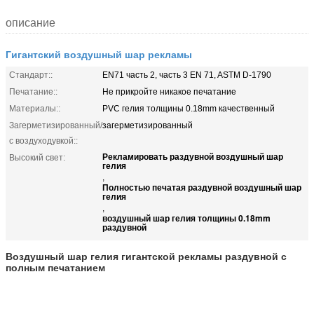
описание
Гигантский воздушный шар рекламы
Стандарт::
EN71 часть 2, часть 3 EN 71, ASTM D-1790
Печатание::
Не прикройте никакое печатание
Материалы::
PVC гелия толщины 0.18mm качественный
Загерметизированный/
загерметизированный
с воздуходувкой::
Рекламировать раздувной воздушный шар
Высокий свет:
гелия
,
Полностью печатая раздувной воздушный шар
гелия
,
воздушный шар гелия толщины 0.18mm
раздувной
Воздушный шар гелия гигантской рекламы раздувной с
полным печатанием