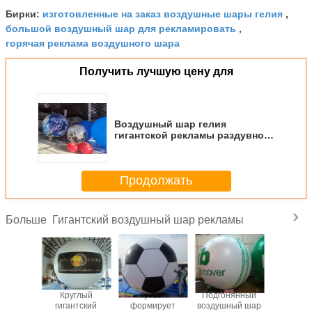
изготовленные на заказ воздушные шары гелия
Бирки:
,
большой воздушный шар для рекламировать
,
горячая реклама воздушного шара
Получить лучшую цену для
Воздушный шар гелия
гигантской рекламы раздувной
с полным печатанием
Продолжать
Гигантский воздушный шар рекламы
Больше
вленный
Круглый
Футбол
Подгонянный
Привлека
аказ
гигантский
формирует
воздушный шар
гигант