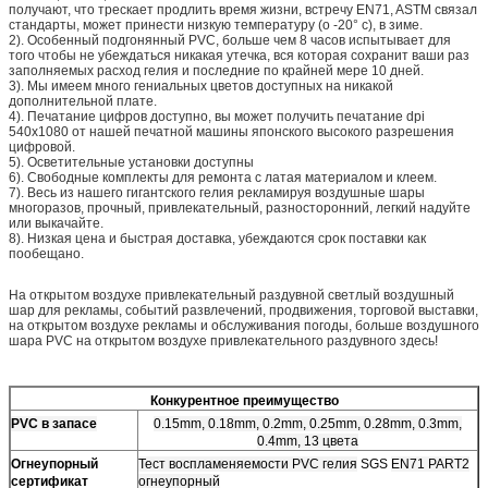
получают, что трескает продлить время жизни, встречу EN71, ASTM связал
стандарты, может принести низкую температуру (о -20° c), в зиме.
2). Особенный подгонянный PVC, больше чем 8 часов испытывает для
того чтобы не убеждаться никакая утечка, вся которая сохранит ваши раз
заполняемых расход гелия и последние по крайней мере 10 дней.
3). Мы имеем много гениальных цветов доступных на никакой
дополнительной плате.
4). Печатание цифров доступно, вы может получить печатание dpi
540x1080 от нашей печатной машины японского высокого разрешения
цифровой.
5). Осветительные установки доступны
6). Свободные комплекты для ремонта с латая материалом и клеем.
7). Весь из нашего гигантского гелия рекламируя воздушные шары
многоразов, прочный, привлекательный, разносторонний, легкий надуйте
или выкачайте.
8). Низкая цена и быстрая доставка, убеждаются срок поставки как
пообещано.
На открытом воздухе привлекательный раздувной светлый воздушный
шар для рекламы, событий развлечений, продвижения, торговой выставки,
на открытом воздухе рекламы и обслуживания погоды, больше воздушного
шара PVC на открытом воздухе привлекательного раздувного здесь!
Конкурентное преимущество
PVC в запасе
0.15mm, 0.18mm, 0.2mm, 0.25mm, 0.28mm, 0.3mm,
0.4mm, 13 цвета
Огнеупорный
Тест воспламеняемости PVC гелия
SGS
EN71 PART2
сертификат
огнеупорный