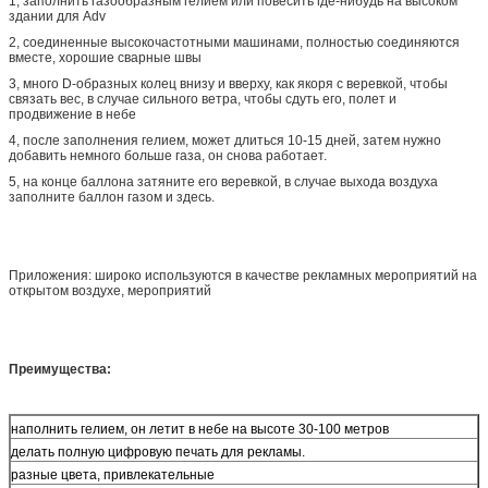
1, заполнить газообразным гелием или повесить где-нибудь на высоком
здании для Adv
2, соединенные высокочастотными машинами, полностью соединяются
вместе, хорошие сварные швы
3, много D-образных колец внизу и вверху, как якоря с веревкой, чтобы
связать вес, в случае сильного ветра, чтобы сдуть его, полет и
продвижение в небе
4, после заполнения гелием, может длиться 10-15 дней, затем нужно
добавить немного больше газа, он снова работает.
5, на конце баллона затяните его веревкой, в случае выхода воздуха
заполните баллон газом и здесь.
Приложения: широко используются в качестве рекламных мероприятий на
открытом воздухе, мероприятий
Преимущества:
наполнить гелием, он летит в небе на высоте 30-100 метров
делать полную цифровую печать для рекламы.
разные цвета, привлекательные