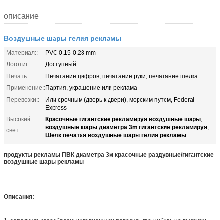
описание
Воздушные шары гелия рекламы
Материал::
PVC 0.15-0.28 mm
Логотип::
Доступный
Печать::
Печатание цифров, печатание руки, печатание шелка
Применение::
Партия, украшение или реклама
Перевозки::
Или срочным (дверь к двери), морским путем, Federal
Express
Красочные гигантские рекламируя воздушные шары
Высокий
,
воздушные шары диаметра 3m гигантские рекламируя
,
свет:
Шелк печатая воздушные шары гелия рекламы
продукты рекламы ПВК диаметра 3м красочные раздувные/гигантские
воздушные шары рекламы
Описания: