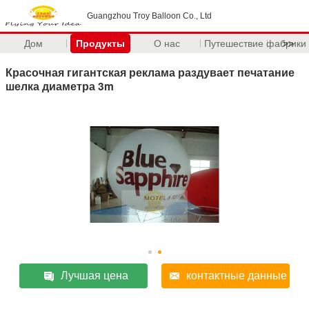
Guangzhou Troy Balloon Co., Ltd
Дом
Продукты
О нас
Путешествие фабрики
>>
Красочная гигантская реклама раздувает печатание
шелка диаметра 3m
Лучшая цена
контактные данные