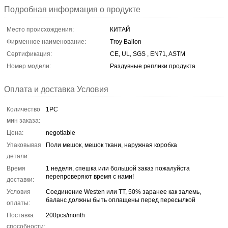
Подробная информация о продукте
Место происхождения:
КИТАЙ
Фирменное наименование:
Troy Ballon
Сертификация:
CE, UL, SGS , EN71, ASTM
Номер модели:
Раздувные реплики продукта
Оплата и доставка Условия
Количество
1PC
мин заказа:
Цена:
negotiable
Упаковывая
Поли мешок, мешок ткани, наружная коробка
детали:
Время
1 неделя, спешка или большой заказ пожалуйста
перепроверяют время с нами!
доставки:
Условия
Соединение Westen или TT, 50% заранее как залемь,
баланс должны быть оплащены перед пересылкой
оплаты:
Поставка
200pcs/month
способности: