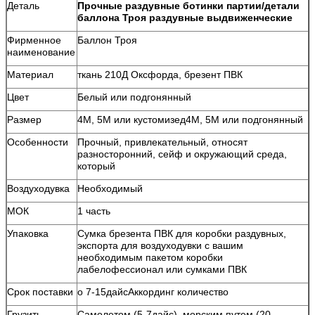
Деталь
Прочные раздувные ботинки партии/детали
баллона Троя раздувные выдвиженческие
Фирменное
Баллон Троя
наименование
Материал
ткань 210Д Оксфорда, брезент ПВК
Цвет
Белый или подгонянный
Размер
4М, 5М или кустомизед4М, 5М или подгонянный
Особенности
Прочный, привлекательный, относят
разносторонний, сейф и окружающий среда,
который
Воздуходувка
Необходимый
МОК
1 часть
Упаковка
Сумка брезента ПВК для коробки раздувных,
экспорта для воздуходувки с вашим
необходимым пакетом коробки
лабелофессионал или сумками ПВК
Срок поставки
о 7-15дайсАккординг количество
Грузить
Самолетом (5-7дайс), морским путем (20-