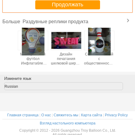
Продолжать
Раздувные реплики продукта
Больше
ивание
Многоразовый
Дизайн
События связей
Краси
аковки
футбол
печатания
с
крас
 реплик
Инфлатаблес
шелковой ширмы
общественностью
разду
а погоды
коллежа,
реплик продукта
волейбола
проду
чивое
характеры Эко
характеров пота
реплик продукта
маркет
увное
Фринедлы
раздувной
сопротивления
аренд
Измените язык
изготовленные
превосходный
сильного ветера
разду
на заказ
раздувные
кост
Russian
раздувные
безопас
Главная страница
|
О нас
|
Свяжитесь мы
|
Карта сайта
|
Privacy Policy
Взгляд настольного компьютера
Copyright © 2012 - 2026 Guangzhou Troy Balloon Co., Ltd.
All rights reserved.