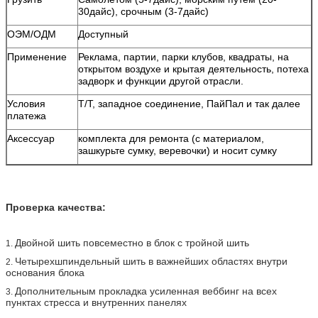
30дайс), срочным (3-7дайс)
ОЭМ/ОДМ
Доступный
Применение
Реклама, партии, парки клубов, квадраты, на
открытом воздухе и крытая деятельность, потеха
задворк и функции другой отрасли.
Условия
Т/Т, западное соединение, ПайПал и так далее
платежа
Аксессуар
комплекта для ремонта (с материалом,
зашкурьте сумку, веревочки) и носит сумку
Проверка качества:
Двойной шить повсеместно в блок с тройной шить
1.
Четырехшпиндельный шить в важнейших областях внутри
2.
основания блока
Дополнительным прокладка усиленная веббинг на всех
3.
пунктах стресса и внутренних панелях