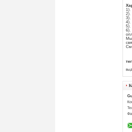
Ха
1).
2)
3)
4)
5)
6)
оп
Мы
св
Смо
тег
выд
К
Gu
Ко
Те
Фа