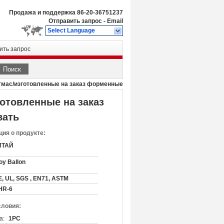
Продажа и поддержка
86-20-36751237
Отправить запрос
-
Email
Select Language
ить запрос
Поиск
тмас/изготовленные на заказ форменные
отовленные на заказ
вать
ия о продукте:
ИТАЙ
oy Ballon
, UL, SGS , EN71, ASTM
HR-6
словия:
а:
1PC