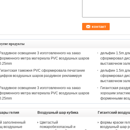
ругие продукты
Раздувное освещение 3 изготовленного на заказ
дельфин 1.5m дл
форменного метра материала PVC воздушных шаров
сформировал дис
0.25mm
выставочном зал
Гигантская таможня PVC сформировала печатание
дельфин 1.5m дл
цифров воздушных шаров раздувное рекламируя
сформировал дис
выставочном зал
Раздувное освещение 3 изготовленного на заказ
Гигантская разду
форменного метра материала PVC воздушных шаров
хорошим эластико
0.25mm
форменными воз
шары гелия
Воздушный шар кубика
Гигантский возду
рекламы
й заполненный
Цветастый
формы краски гел
щ воздушные
пожаробезопасный и
воздушный шар 