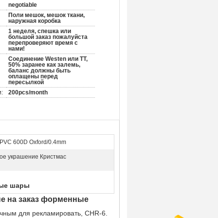
negotiable
Поли мешок, мешок ткани,
наружная коробка
1 неделя, спешка или
большой заказ пожалуйста
перепроверяют время с
нами!
Соединение Westen или TT,
50% заранее как залемь,
баланс должны быть
оплащены перед
пересылкой
:
200pcs/month
 PVC 600D Oxford/0.4mm
ое украшение Кристмас
ные шары
е на заказ форменные
чным для рекламировать, CHR-6.