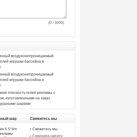
(
0
/ 3000)
инный воздухонепроницаемый
плей игрушки бассейна в
е
инный воздухонепроницаемый
плей игрушки бассейна в
е
вная плоскость гелия рекламы с
м, изготовленными на заказ
душными шарами
шный шар
Свяжитесь мы
ия 6.5*4m
Свяжитесь мы
рекламы
Спросите цитату