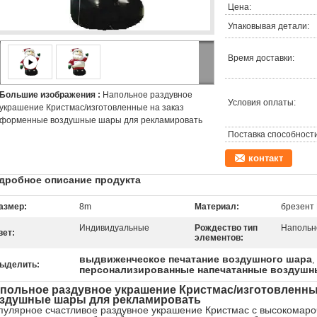
Цена:
Упаковывая детали:
Время доставки:
Большие изображения :
Напольное раздувное
Условия оплаты:
украшение Кристмас/изготовленные на заказ
форменные воздушные шары для рекламировать
Поставка способности
контакт
дробное описание продукта
азмер:
8m
Материал:
брезент
Индивидуальные
Рождество тип
Напольн
вет:
элементов:
выдвиженческое печатание воздушного шара
,
ыделить:
персонализированные напечатанные воздуш
польное раздувное украшение Кристмас/изготовленны
здушные шары для рекламировать
пулярное счастливое раздувное украшение Кристмас с высокомаро