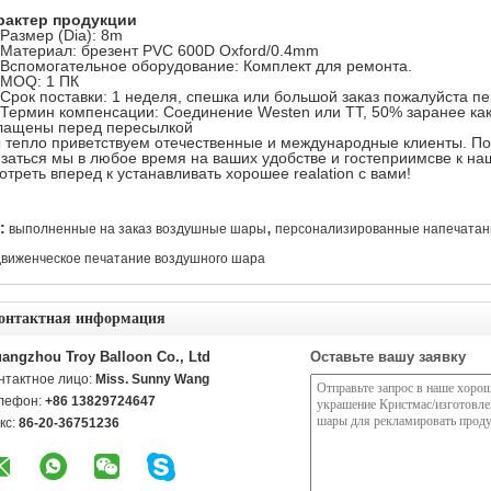
рактер продукции
 Размер (Dia): 8m
. Материал: брезент PVC 600D Oxford/0.4mm
. Вспомогательное оборудование: Комплект для ремонта.
. MOQ: 1 ПК
. Срок поставки: 1 неделя, спешка или большой заказ пожалуйста 
. Термин компенсации: Соединение Westen или TT, 50% заранее ка
лащены перед пересылкой
 тепло приветствуем отечественные и международные клиенты. По
язаться мы в любое время на ваших удобстве и гостеприимсве к н
треть вперед к устанавливать хорошее realation с вами!
,
:
выполненные на заказ воздушные шары
персонализированные напечата
виженческое печатание воздушного шара
онтактная информация
angzhou Troy Balloon Co., Ltd
Оставьте вашу заявку
нтактное лицо:
Miss. Sunny Wang
лефон:
+86 13829724647
кс:
86-20-36751236