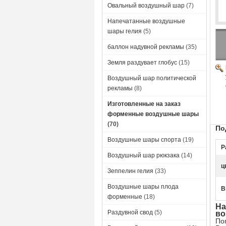
Овальный воздушный шар
(7)
Напечатанные воздушные
шары гелия
(5)
баллон надувной рекламы
(35)
Земля раздувает глобус
(15)
Воздушный шар политической
рекламы
(8)
Изготовленные на заказ
форменные воздушные шары
(70)
По
Воздушные шары спорта
(19)
Р
Воздушный шар рюкзака
(14)
ц
Зеппелин гелия
(33)
Воздушные шары плода
В
форменные
(18)
На
Раздувной свод
(5)
во
По