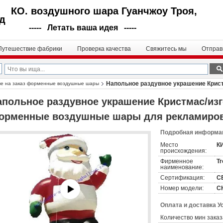
КО. воздушного шара Гуанчжоу Троя,
д
----- Летать ваша идея -----
Путешествие фабрики
Проверка качества
Свяжитесь мы
Отправ
Напольное раздувное украшение Крис
ые на заказ форменные воздушные шары
апольное раздувное украшение Кристмас/изг
орменные воздушные шары для рекламиро
Подробная информац
Место
К
происхождения:
Фирменное
Tr
наименование:
Сертификация:
CE
Номер модели:
C
Оплата и доставка У
Количество мин заказ