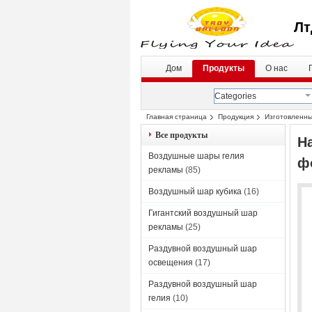
Лт
Дом
Продукты
О нас
Categories
Главная страница
Продукция
Изготовленн
воздушные шары для рекламировать
Все продукты
Н
Воздушные шары гелия
ф
рекламы
(85)
Воздушный шар кубика
(16)
Гигантский воздушный шар
рекламы
(25)
Раздувной воздушный шар
освещения
(17)
Раздувной воздушный шар
гелия
(10)