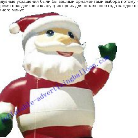
здувные украшения были бы вашими орнаментами выбора потому ч
время праздников и кладущ их прочь для остальноев года каждое п
много минут.