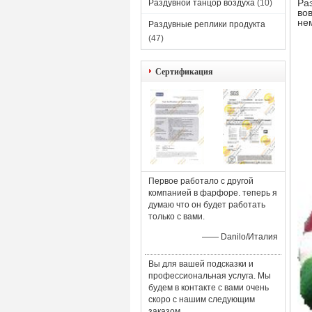
Ра
Раздувной танцор воздуха
(10)
во
не
Раздувные реплики продукта
(47)
Сертификация
Первое работало с другой
компанией в фарфоре. теперь я
думаю что он будет работать
только с вами.
—— Danilo/Италия
Вы для вашей подсказки и
профессиональная услуга. Мы
будем в контакте с вами очень
скоро с нашим следующим
заказом