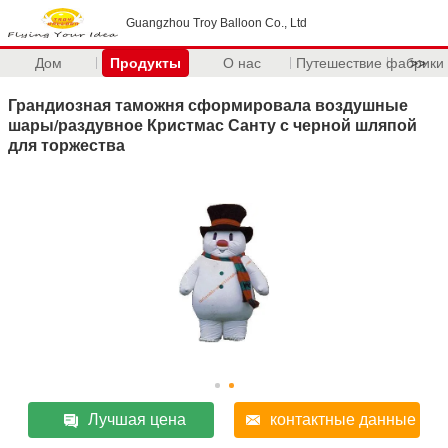
Guangzhou Troy Balloon Co., Ltd
Дом
Продукты
О нас
Путешествие фабрики
>>
Грандиозная таможня сформировала воздушные
шары/раздувное Кристмас Санту с черной шляпой
для торжества
Лучшая цена
контактные данные