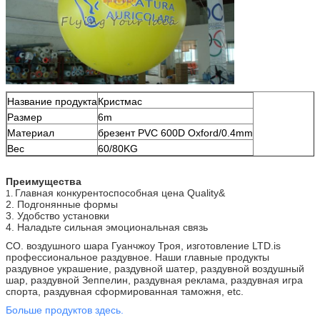
Название продукта
Кристмас
Размер
6m
Материал
брезент PVC 600D Oxford/0.4mm
Вес
60/80KG
Преимущества
Главная конкурентоспособная цена Quality&
1.
2. Подгонянные формы
3. Удобство установки
4. Наладьте сильная эмоциональная связь
CO. воздушного шара Гуанчжоу Троя, изготовление LTD.is
профессиональное раздувное. Наши главные продукты
раздувное украшение, раздувной шатер, раздувной воздушный
шар, раздувной Зеппелин, раздувная реклама, раздувная игра
спорта, раздувная сформированная таможня, etc.
Больше продуктов здесь.