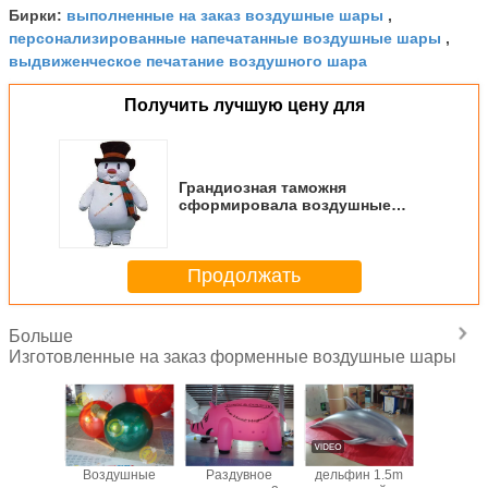
выполненные на заказ воздушные шары
Бирки:
,
персонализированные напечатанные воздушные шары
,
выдвиженческое печатание воздушного шара
Получить лучшую цену для
Грандиозная таможня
сформировала воздушные
шары/раздувное Кристмас
Санту с черной шляпой для
торжества
Продолжать
Больше
Изготовленные на заказ форменные воздушные шары
ушные
Воздушные
Раздувное
дельфин 1.5m
Возду