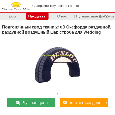
Guangzhou Troy Balloon Co., Ltd
Дом
Продукты
О нас
Путешествие фабрики
>>
Подгонянный свод ткани 210D Оксфорда раздувной/
раздувной воздушный шар строба для Wedding
Лучшая цена
контактные данные