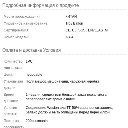
Подробная информация о продукте
Место происхождения:
КИТАЙ
Фирменное наименование:
Troy Ballon
Сертификация:
CE, UL, SGS , EN71, ASTM
Номер модели:
AR-4
Оплата и доставка Условия
Количество
1PC
мин заказа:
Цена:
negotiable
Упаковывая
Поли мешок, мешок ткани, наружная коробка
детали:
Время
1 неделя, спешка или большой заказ пожалуйста
перепроверяют время с нами!
доставки:
Условия
Соединение Westen или TT, 50% заранее как залемь,
баланс должны быть оплащены перед пересылкой
оплаты:
Поставка
200pcs/month
способности: