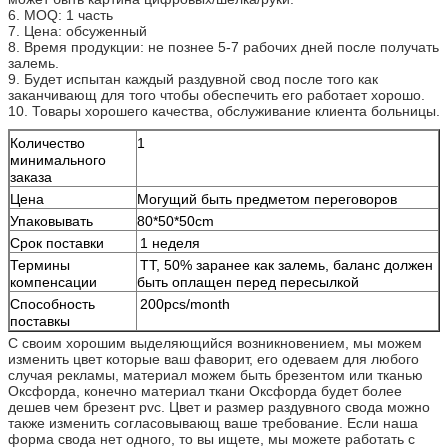
6. MOQ: 1 часть
7. Цена: обсуженный
8. Время продукции: не познее 5-7 рабочих дней после получать
залемь.
9. Будет испытан каждый раздувной свод после того как
заканчивающ для того чтобы обеспечить его работает хорошо.
10. Товары хорошего качества, обслуживание клиента больницы.
Количество
1
минимального
заказа
Цена
Могущий быть предметом переговоров
Упаковывать
80*50*50cm
Срок поставки
1 неделя
Термины
TT, 50% заранее как залемь, баланс должен
компенсации
быть оплащен перед пересылкой
Способность
200pcs/month
поставкы
С своим хорошим выделяющийся возникновением, мы можем
изменить цвет которые ваш фаворит, его одеваем для любого
случая рекламы, материал можем быть брезентом или тканью
Оксфорда, конечно материал ткани Оксфорда будет более
дешев чем брезент pvc. Цвет и размер раздувного свода можно
также изменить согласовывающ ваше требование. Если наша
форма свода нет одного, то вы ищете, мы можете работать с