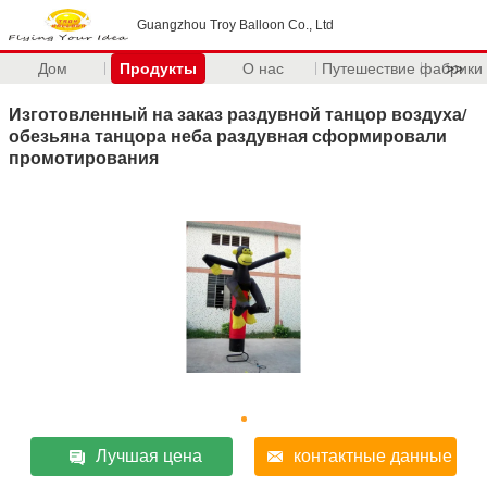
Guangzhou Troy Balloon Co., Ltd
Дом
Продукты
О нас
Путешествие фабрики
>>
Изготовленный на заказ раздувной танцор воздуха/
обезьяна танцора неба раздувная сформировали
промотирования
Лучшая цена
контактные данные