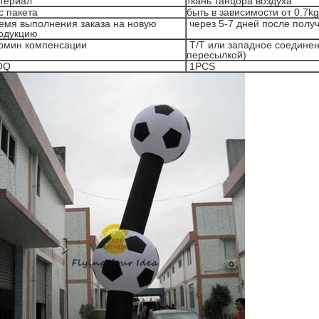
териал
ткань танцора воздуха
с пакета
быть в зависимости от 0.7k
емя выполнения заказа на новую
через 5-7 дней после пол
одукцию
рмин компенсации
T/T или западное соедине
пересылкой)
OQ
1PCS