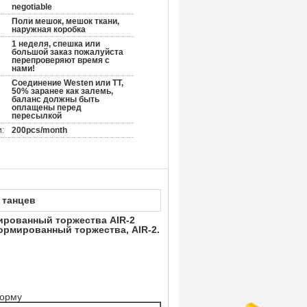
negotiable
Поли мешок, мешок ткани,
наружная коробка
1 неделя, спешка или
большой заказ пожалуйста
перепроверяют время с
нами!
Соединение Westen или TT,
50% заранее как залемь,
баланс должны быть
оплащены перед
пересылкой
:
200pcs/month
 танцев
ированный торжества AIR-2
рмированный торжества, AIR-2.
форму