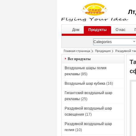
Лт
Дом
Продукты
О нас
Categories
Главная страница
Продукция
Раздувной та
Все продукты
Т
Воздушные шары гелия
с
рекламы
(85)
Воздушный шар кубика
(16)
Гигантский воздушный шар
рекламы
(25)
Раздувной воздушный шар
освещения
(17)
Раздувной воздушный шар
гелия
(10)