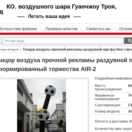
КО. воздушного шара Гуанчжоу Троя,
д
----- Летать ваша идея -----
Путешествие фабрики
Проверка качества
Свяжитесь мы
Отправ
Танцор воздуха прочной рекламы раздувной при футбол сфо
нцор воздуха
анцор воздуха прочной рекламы раздувной 
формированный торжества AIR-2
Подробная информац
Место
К
происхождения:
Фирменное
Tr
наименование:
Сертификация:
CE
Номер модели:
AI
Оплата и доставка У
Количество мин заказ