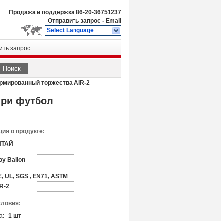
Продажа и поддержка
86-20-36751237
Отправить запрос
-
Email
Select Language
ить запрос
Поиск
рмированный торжества AIR-2
при футбол
ия о продукте:
ИТАЙ
oy Ballon
, UL, SGS , EN71, ASTM
R-2
словия:
а:
1 шт