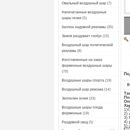
Овальный воздушный шар
(7)
Напечатанные воздушные
шары гелия
(5)
баллон надувной рекламы
(35)
Земля раздувает глобус
(15)
Воздушный шар политической
рекламы
(8)
Изготовленные на заказ
форменные воздушные шары
(70)
По
Воздушные шары спорта
(19)
В
Воздушный шар рюкзака
(14)
Та
По
Зеппелин гелия
(33)
Оп
Ха
Воздушные шары плода
1)
форменные
(18)
2)
3)
4)
Раздувной свод
(5)
5)