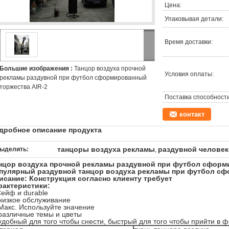
Цена:
Упаковывая детали:
Время доставки:
Большие изображения :
Танцор воздуха прочной
Условия оплаты:
рекламы раздувной при футбол сформированный
торжества AIR-2
Поставка способности
контакт
дробное описание продукта
танцоры воздуха рекламы
раздувной человек
ыделить:
,
нцор воздуха прочной рекламы раздувной при футбол сформ
пулярный раздувной танцор воздуха рекламы при футбол сфо
исание: Конструкция согласно клиенту требует
рактеристики:
Сейф и durable
 низкое обслуживание
 Макс. Используйте значение
 различные темы и цветы
 удобный для того чтобы снести, быстрый для того чтобы прийти в 