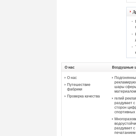
Д
О нас
Воздушные 
рекламы
О нас
Подгонянны
рекламирую
Путешествие
шары сферы
фабрики
материалом
Проверка качества
гелий рекл
раздувает с
сторон циф
спортивных
Многоразов
водоустойчи
раздувает 
печатанием