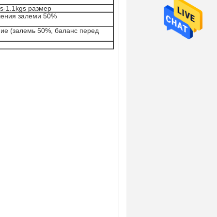
gs-1.1kgs размер
учения залеми 50%
ние (залемь 50%, баланс перед