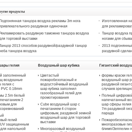
ругие продукты
Подгонянная танцора воздуха рекламы 3m нога
Изготовленная на
привлекательного раздувная одиночная
для рекламирова
Рекламировать раздувную таможню танцора воздуха
Танцор воздуха п
для торговой выставки
ногами для сбыв
Танцор 2013 способов раздувной/раздувной танцор
2013 подгонянный
неба танцора воздуха
раздувной сдела
шары гелия
Воздушный шар кубика
Гигантский возду
рекламы
й заполненный
Цветастый
формы краски гел
щ воздушные
пожаробезопасный и
воздушный шар 
 гелия с
водоустойчивый воздушный
раздувной гигант
 PVC 0.18mm
шар кубика заполнил
случаев зрелищн
газообразный гелий для
амы 2.5m белый
Полный цифрово
промотирования
 печатанием 2
напечатанный в
ровым для
Cube воздушный шар с
шар сферы гелия
 соревнований
печатанием 4 сторон
7m раздувной гиг
цифровым, раздувной земной
парада
ый
воздушный шар для торговой
вый гелий
Пожаробезопасн
выставки
с UV защищенным
многоразовые гиг
 для напольной
Многоразовый воздушный
блимп/Зеппелин 