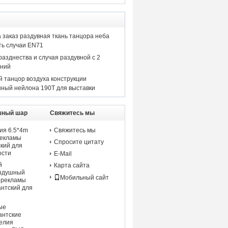
 заказ раздувная ткань танцора неба
ть случаи EN71
разднества и случая раздувной с 2
аний
 танцор воздуха конструкции
нный нейлона 190T для выставки
шный шар
Свяжитесь мы
ия 6.5*4m
Свяжитесь мы
рекламы
Спросите цитату
ский для
ости
E-Mail
й
Карта сайта
оздушный
Мобильный сайт
 рекламы
антский для
ые
антские
гелия