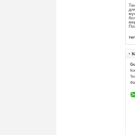
Та
дл
му
бо
ме
По
тег
К
Gu
Ко
Те
Фа