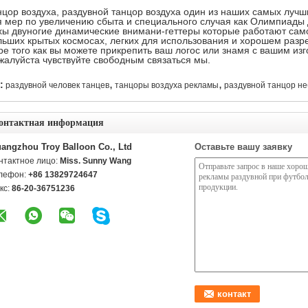
нцор воздуха, раздувной танцор воздуха один из наших самых луч
я мер по увеличению сбыта и специального случая как Олимпиады
хы двуногие
динамические внимани-геттеры которые работают сам
льших крытых космосах, легких для использования и хорошем раз
ре того как вы можете прикрепить ваш логос или знамя с
вашим изг
жалуйста чувствуйте свободным связаться мы.
,
,
:
раздувной человек танцев
танцоры воздуха рекламы
раздувной танцор н
онтактная информация
angzhou Troy Balloon Co., Ltd
Оставьте вашу заявку
нтактное лицо:
Miss. Sunny Wang
лефон:
+86 13829724647
кс:
86-20-36751236