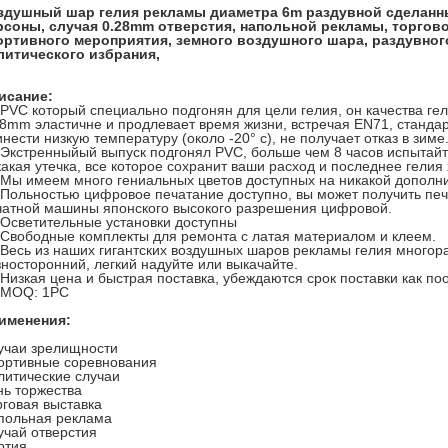
здушный шар гелия рекламы диаметра 6m раздувной сделанн
рсоны, случая 0.28mm отверстия, напольной рекламы, торгов
ортивного мероприятия, земного воздушного шара, раздувног
литического избрания,
исание:
. PVC который специально подгонян для цели гелия, он качества г
28mm эластичне и продлевает время жизни, встречая EN71, станд
нести низкую температуру (около -20° c), не получает отказ в зиме
. Экстренныйый выпуск подгонял PVC, больше чем 8 часов испытайт
какая утечка, все которое сохранит ваши расход и последнее гелия
. Мы имеем много гениальных цветов доступных на никакой дополн
. Польностью цифровое печатание доступно, вы может получить печ
чатной машины японского высокого разрешения цифровой.
. Осветительные установки доступны
. Свободные комплекты для ремонта с латая материалом и клеем.
. Весь из наших гигантских воздушных шаров рекламы гелия многор
зносторонний, легкий надуйте или выкачайте.
. Низкая цена и быстрая поставка, убеждаются срок поставки как п
. MOQ: 1PC
именения:
учаи зрелищности
ортивные соревнования
литические случаи
нь торжества
рговая выставка
польная реклама
учай отверстия
ртия