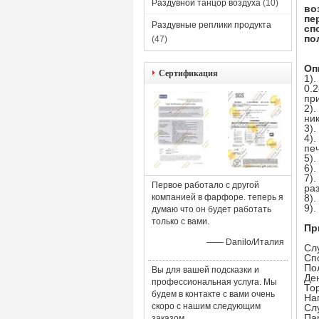
Раздувной танцор воздуха
(10)
во
пе
Раздувные реплики продукта
сп
по
(47)
Оп
Сертификация
1)
0.
при
2)
ни
3)
4)
пе
5)
6)
7)
Первое работало с другой
ра
компанией в фарфоре. теперь я
8)
9)
думаю что он будет работать
только с вами.
Пр
—— Danilo/Италия
Сл
Сп
По
Вы для вашей подсказки и
Де
профессиональная услуга. Мы
То
будем в контакте с вами очень
На
скоро с нашим следующим
Сл
Па
заказом