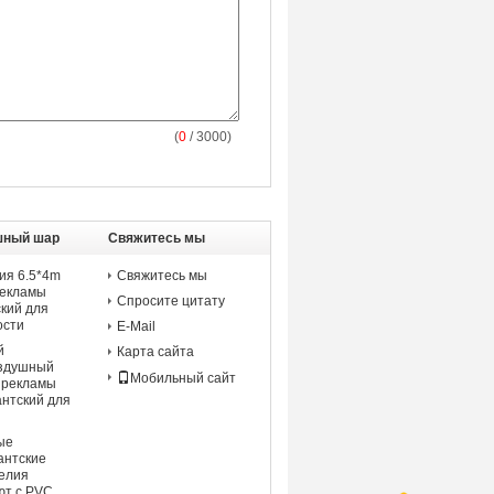
(
0
/ 3000)
шный шар
Свяжитесь мы
ия 6.5*4m
Свяжитесь мы
рекламы
Спросите цитату
ский для
ости
E-Mail
й
Карта сайта
оздушный
Мобильный сайт
 рекламы
антский для
ые
антские
гелия
ют с PVC