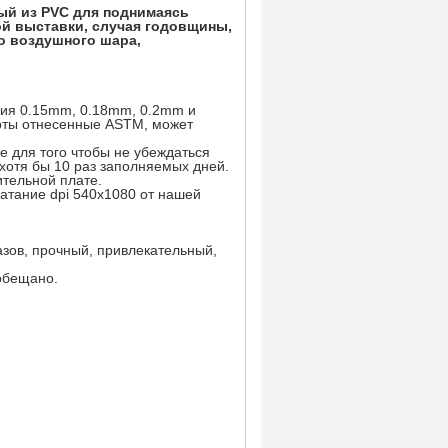
ый из PVC для поднимаясь
ой выставки, случая годовщины,
о воздушного шара,
елия 0.15mm, 0.18mm, 0.2mm и
арты отнесенные ASTM, может
.
е для того чтобы не убеждаться
 хотя бы 10 раз заполняемых дней.
ительной плате.
атание dpi 540x1080 от нашей
азов, прочный, привлекательный,
ообещано.