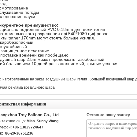
рад
омотирование
служивание погоды
следование науки
нкурентное преимущество:
ециально подгонянный PVC 0.18mm для цели гелия
чатание высокого разрешения dpi 540*1080 цифровое
нкты tether 170mm могут стоять больше усилия.
жаробезопасный
доустойчивый
 защищенное печатание
 поставке времени как пообещано
здушный шар 2.5m может продолжать газообразный
лий больше чем 10 дней раз заполняемый, крытые условия.
,
:
изготовленные на заказ воздушные шары гелия
большой воздушный шар д
ячая реклама воздушного шара
онтактная информация
angzhou Troy Balloon Co., Ltd
Оставьте вашу заявку
нтактное лицо:
Miss. Sunny Wang
лефон:
+86 13829724647
кс:
86-20-36751236