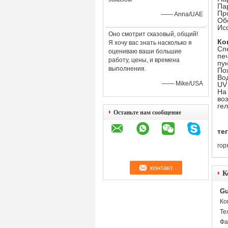
Па
Пр
—— Anna/UAE
Об
Ис
Оно смотрит сказовый, общий!
Ко
Я хочу вас знать насколько я
Сп
оцениваю ваши большие
пе
работу, цены, и времена
пу
выполнения.
По
Во
—— Mike/USA
UV
На
во
ге
Оставьте нам сообщение
тег
гор
К
Gu
Ко
Те
Фа