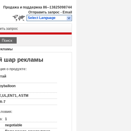
Продажа и поддержка
86--13825098744
Отправить запрос
-
Email
Select Language
ить запрос
Поиск
рекламы
ый шар рекламы
ия о продукте:
итай
oyballoon
E,UL,EN71, ASTM
A-7
словия:
а:
1
negotiable