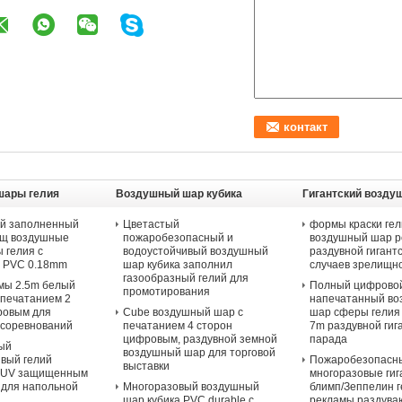
шары гелия
Воздушный шар кубика
Гигантский возду
рекламы
й заполненный
Цветастый
формы краски гел
щ воздушные
пожаробезопасный и
воздушный шар 
 гелия с
водоустойчивый воздушный
раздувной гигант
 PVC 0.18mm
шар кубика заполнил
случаев зрелищн
газообразный гелий для
амы 2.5m белый
Полный цифрово
промотирования
 печатанием 2
напечатанный в
ровым для
Cube воздушный шар с
шар сферы гелия
 соревнований
печатанием 4 сторон
7m раздувной гиг
цифровым, раздувной земной
парада
ый
воздушный шар для торговой
вый гелий
Пожаробезопасн
выставки
с UV защищенным
многоразовые гиг
 для напольной
Многоразовый воздушный
блимп/Зеппелин 
шар кубика PVC durable с
рекламы раздува