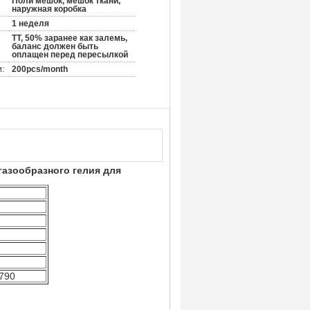
Поли мешок, мешок ткани,
наружная коробка
1 неделя
TT, 50% заранее как залемь,
баланс должен быть
оплащен перед пересылкой
:
200pcs/month
газообразного гелия для
1790