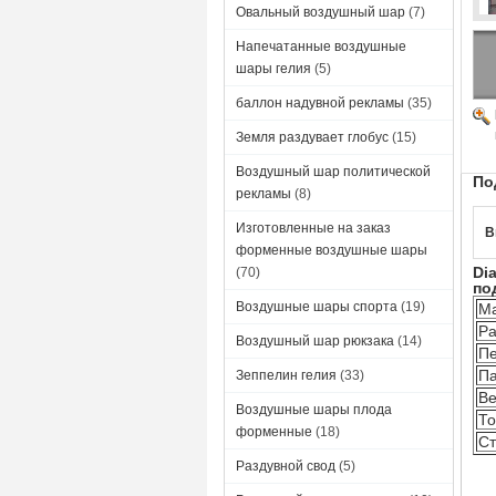
Овальный воздушный шар
(7)
Напечатанные воздушные
шары гелия
(5)
баллон надувной рекламы
(35)
Земля раздувает глобус
(15)
Воздушный шар политической
По
рекламы
(8)
Изготовленные на заказ
В
форменные воздушные шары
Di
(70)
по
Воздушные шары спорта
(19)
Ма
Ра
Воздушный шар рюкзака
(14)
Пе
Па
Зеппелин гелия
(33)
Ве
Воздушные шары плода
То
форменные
(18)
Ст
Раздувной свод
(5)