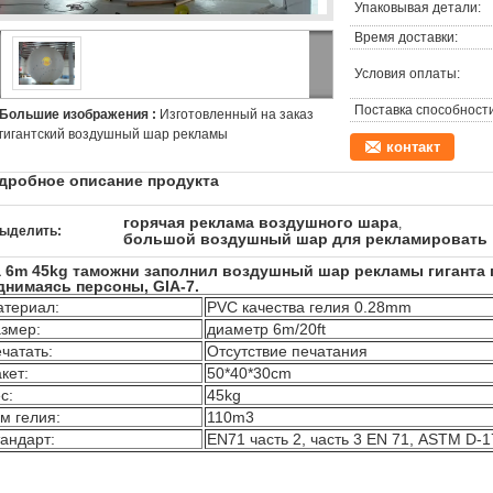
Упаковывая детали:
Время доставки:
Условия оплаты:
Поставка способности
Большие изображения :
Изготовленный на заказ
гигантский воздушный шар рекламы
контакт
дробное описание продукта
горячая реклама воздушного шара
,
ыделить:
большой воздушный шар для рекламировать
a 6m 45kg таможни заполнил воздушный шар рекламы гиганта 
днимаясь персоны, GIA-7.
териал:
PVC качества гелия 0.28mm
змер:
диаметр 6m/20ft
чатать:
Отсутствие печатания
кет:
50*40*30cm
с:
45kg
м гелия:
110m3
андарт:
EN71 часть 2, часть 3 EN 71, ASTM D-