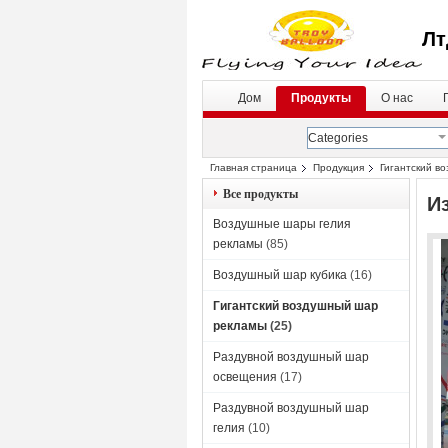
Лт
Дом
Продукты
О нас
Categories
Главная страница
Продукция
Гигантский в
Все продукты
И
Воздушные шары гелия
рекламы
(85)
Воздушный шар кубика
(16)
Гигантский воздушный шар
рекламы
(25)
Раздувной воздушный шар
освещения
(17)
Раздувной воздушный шар
гелия
(10)