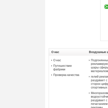
О нас
Воздушные 
рекламы
О нас
Подгонянны
рекламирую
Путешествие
шары сферы
фабрики
материалом
Проверка качества
гелий рекл
раздувает с
сторон циф
спортивных
Многоразов
водоустойчи
раздувает 
печатанием
рекламы