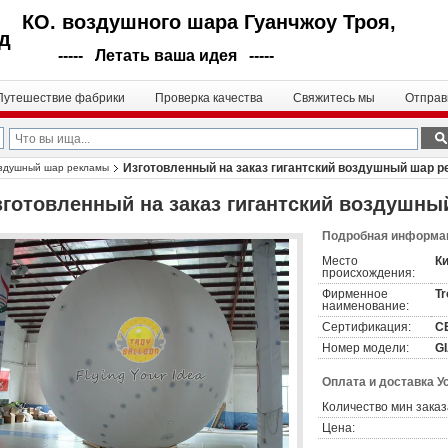
КО. воздушного шара Гуанчжоу Троя,
д
----- Летать ваша идея -----
Путешествие фабрики
Проверка качества
Свяжитесь мы
Отправ
Изготовленный на заказ гигантский воздушный шар 
оздушный шар рекламы
зготовленный на заказ гигантский воздушн
Подробная информац
Место
К
происхождения:
Фирменное
Tr
наименование:
Сертификация:
C
Номер модели:
GI
Оплата и доставка У
Количество мин заказ
Цена: